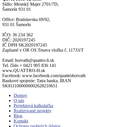
Sídlo: Mestský Majer 2701/7D,
Šamorín 931 01
Office: Bratislavska 69/92,
931 01 Šamorín
IČO: 36 234 362
DIČ: 2020197245
IČ DPH SK2020197245
Zapísané v OR OS Trnava vložka č. 11733/T
Email: horvath@quattro-h.sk
Tel. číslo + 0421 905 836 141
www.QUATTRO-H.sk
Facebook: www.facebook.com/quattrohorvath
Bankové spojenie: Tatra banka, IBAN
SK8111000000002628210651
Domov
O nás
Projektová kalkulačka
Realizované projekty
Blog
Kontakt
Ochrana osobných údajov