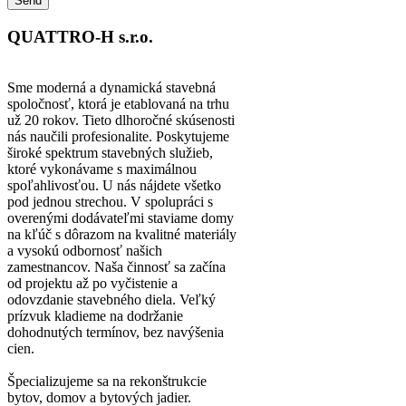
QUATTRO-H s.r.o.
Sme moderná a dynamická stavebná
spoločnosť, ktorá je etablovaná na trhu
už 20 rokov. Tieto dlhoročné skúsenosti
nás naučili profesionalite. Poskytujeme
široké spektrum stavebných služieb,
ktoré vykonávame s maximálnou
spoľahlivosťou. U nás nájdete všetko
pod jednou strechou. V spolupráci s
overenými dodávateľmi staviame domy
na kľúč s dôrazom na kvalitné materiály
a vysokú odbornosť našich
zamestnancov. Naša činnosť sa začína
od projektu až po vyčistenie a
odovzdanie stavebného diela. Veľký
prízvuk kladieme na dodržanie
dohodnutých termínov, bez navýšenia
cien.
Špecializujeme sa na rekonštrukcie
bytov, domov a bytových jadier.