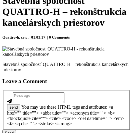
Stavebná spoločnosť
QUATTRO-H – rekonštrukcia
kancelárskych priestorov
Quattro-h, s.r.o. | 01.03.17| | 0 Comments
Stavebná spoločnosť QUATTRO-H – rekonštrukcia kancelárskych
priestorov
Leave a Comment
You may use these HTML tags and attributes: <a
send
href="" title=""> <abbr title=""> <acronym title=""> <b>
<blockquote cite=""> <cite> <code> <del datetime=""> <em>
<i> <q cite=""> <strike> <strong>