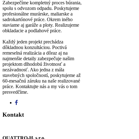
Zabezpečíme kompletný proces búrania,
spolu s odvozom odpadu. Poskytujeme
profesionálne murárske, maliarske a
sadrokartónové práce. Okrem iného
staviame aj garáže a ploty. Realizujeme
obkladacie a podlahové práce.
Každý jeden projekt prechádza
dôkladnou konzultáciou. Poctivá
remeselná realizácia a dôraz aj na
najmenšie detaily zabezpečuje našim
projektom dlhodobú životnosť a
nezávadnosť. Ako jedna z mála
stavebných spoločností, poskytujeme až
60-mesačnú záruku na naše realizované
práce. Kontaktujte nás a my vás o tom
presvedčíme.
Kontakt
QUATTRO-H, s.r.o.