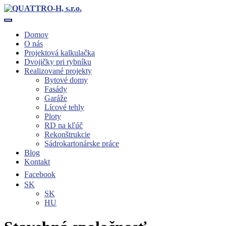
Toggle navigation
Domov
O nás
Projektová kalkulačka
Dvojičky pri rybníku
Realizované projekty
Bytové domy
Fasády
Garáže
Lícové tehly
Ploty
RD na kľúč
Rekonštrukcie
Sádrokartonárske práce
Blog
Kontakt
Facebook
SK
SK
HU