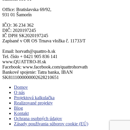
Office: Bratislavska 69/92,
931 01 Šamorín
IČO: 36 234 362
DIČ: 2020197245
IČ DPH SK2020197245
Zapísané v OR OS Trnava vložka č. 11733/T
Email: horvath@quattro-h.sk
Tel. číslo + 0421 905 836 141
www.QUATTRO-H.sk
Facebook: www.facebook.com/quattrohorvath
Bankové spojenie: Tatra banka, IBAN
SK8111000000002628210651
Domov
O nás
Projektová kalkulačka
Realizované projekty
Blog
Kontakt
Ochrana osobných údajov
Zásady používania súborov cookie (EÚ)