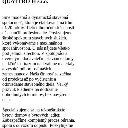
QUATTRO-H s.r.o.
Sme moderná a dynamická stavebná
spoločnosť, ktorá je etablovaná na trhu
už 20 rokov. Tieto dlhoročné skúsenosti
nás naučili profesionalite. Poskytujeme
široké spektrum stavebných služieb,
ktoré vykonávame s maximálnou
spoľahlivosťou. U nás nájdete všetko
pod jednou strechou. V spolupráci s
overenými dodávateľmi staviame domy
na kľúč s dôrazom na kvalitné materiály
a vysokú odbornosť našich
zamestnancov. Naša činnosť sa začína
od projektu až po vyčistenie a
odovzdanie stavebného diela. Veľký
prízvuk kladieme na dodržanie
dohodnutých termínov, bez navýšenia
cien.
Špecializujeme sa na rekonštrukcie
bytov, domov a bytových jadier.
Zabezpečíme kompletný proces búrania,
spolu s odvozom odpadu. Poskytujeme