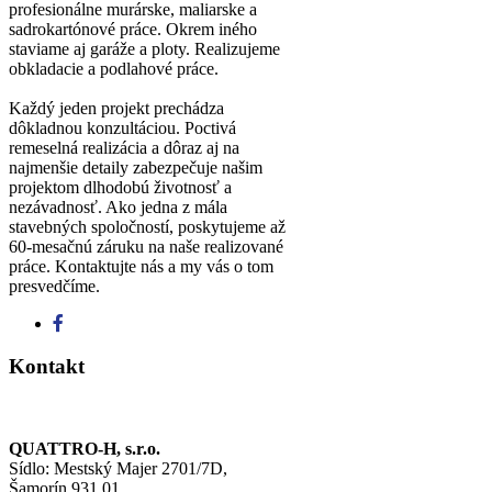
profesionálne murárske, maliarske a
sadrokartónové práce. Okrem iného
staviame aj garáže a ploty. Realizujeme
obkladacie a podlahové práce.
Každý jeden projekt prechádza
dôkladnou konzultáciou. Poctivá
remeselná realizácia a dôraz aj na
najmenšie detaily zabezpečuje našim
projektom dlhodobú životnosť a
nezávadnosť. Ako jedna z mála
stavebných spoločností, poskytujeme až
60-mesačnú záruku na naše realizované
práce. Kontaktujte nás a my vás o tom
presvedčíme.
Kontakt
QUATTRO-H, s.r.o.
Sídlo: Mestský Majer 2701/7D,
Šamorín 931 01