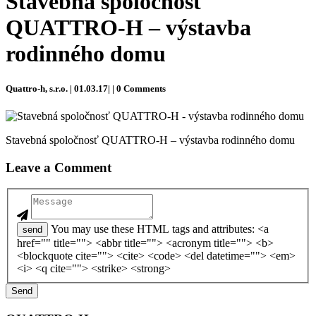
Stavebná spoločnosť
QUATTRO-H – výstavba
rodinného domu
Quattro-h, s.r.o. | 01.03.17| | 0 Comments
Stavebná spoločnosť QUATTRO-H – výstavba rodinného domu
Leave a Comment
You may use these HTML tags and attributes: <a
send
href="" title=""> <abbr title=""> <acronym title=""> <b>
<blockquote cite=""> <cite> <code> <del datetime=""> <em>
<i> <q cite=""> <strike> <strong>