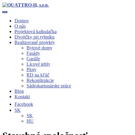
Toggle navigation
Domov
O nás
Projektová kalkulačka
Dvojičky pri rybníku
Realizované projekty
Bytové domy
Fasády
Garáže
Lícové tehly
Ploty
RD na kľúč
Rekonštrukcie
Sádrokartonárske práce
Blog
Kontakt
Facebook
SK
SK
HU