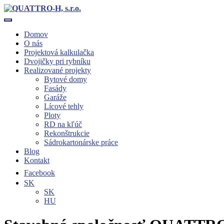
Toggle navigation
Domov
O nás
Projektová kalkulačka
Dvojičky pri rybníku
Realizované projekty
Bytové domy
Fasády
Garáže
Lícové tehly
Ploty
RD na kľúč
Rekonštrukcie
Sádrokartonárske práce
Blog
Kontakt
Facebook
SK
SK
HU