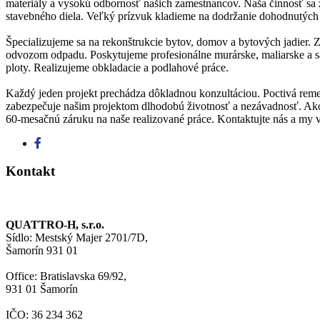
materiály a vysokú odbornosť našich zamestnancov. Naša činnosť sa z
stavebného diela. Veľký prízvuk kladieme na dodržanie dohodnutých 
Špecializujeme sa na rekonštrukcie bytov, domov a bytových jadier. 
odvozom odpadu. Poskytujeme profesionálne murárske, maliarske a s
ploty. Realizujeme obkladacie a podlahové práce.
Každý jeden projekt prechádza dôkladnou konzultáciou. Poctivá remese
zabezpečuje našim projektom dlhodobú životnosť a nezávadnosť. Ako
60-mesačnú záruku na naše realizované práce. Kontaktujte nás a my 
Kontakt
QUATTRO-H, s.r.o.
Sídlo: Mestský Majer 2701/7D,
Šamorín 931 01
Office: Bratislavska 69/92,
931 01 Šamorín
IČO: 36 234 362