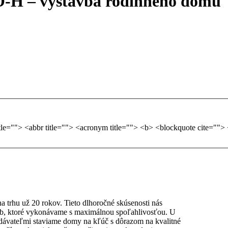
-H – výstavba rodinného domu
 trhu už 20 rokov. Tieto dlhoročné skúsenosti nás
žieb, ktoré vykonávame s maximálnou spoľahlivosťou. U
odávateľmi staviame domy na kľúč s dôrazom na kvalitné