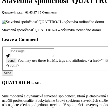
Stavebná spoločnosť QUATTRO
Quattro-h, s.r.o. | 01.03.17| | 0 Comments
Stavebná spoločnosť QUATTRO-H – výstavba rodinného domu
Leave a Comment
You may use these HTML tags and attributes: <a href="" title=""> <abbr title=""> <acronym title=""> <b> <blockquote cite=""> <cite> <code> <del datetime=""> <em> <i> <q cite=""> <strike>
send
<strong>
QUATTRO-H s.r.o.
Sme moderná a dynamická stavebná spoločnosť, ktorá je etablovaná na
naučili profesionalite. Poskytujeme široké spektrum stavebných slu
nás nájdete všetko pod jednou strechou. V spolupráci s overenými d