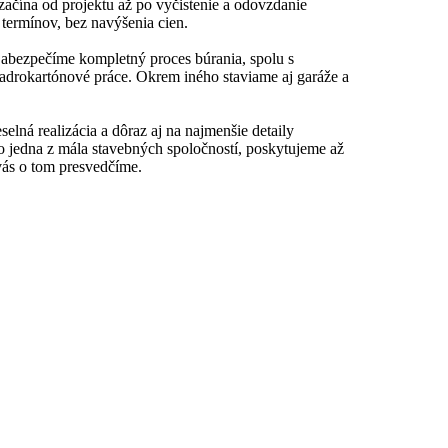
ačína od projektu až po vyčistenie a odovzdanie
termínov, bez navýšenia cien.
Zabezpečíme kompletný proces búrania, spolu s
adrokartónové práce. Okrem iného staviame aj garáže a
lná realizácia a dôraz aj na najmenšie detaily
 jedna z mála stavebných spoločností, poskytujeme až
vás o tom presvedčíme.