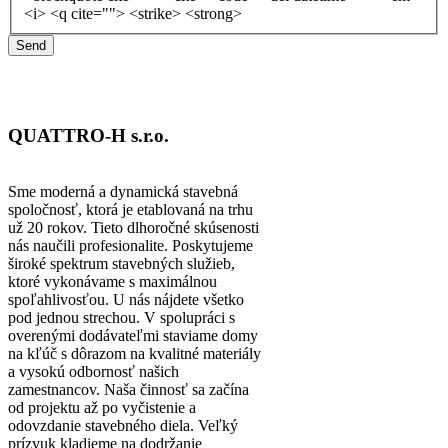
<i> <q cite=""> <strike> <strong>
QUATTRO-H s.r.o.
Sme moderná a dynamická stavebná
spoločnosť, ktorá je etablovaná na trhu
už 20 rokov. Tieto dlhoročné skúsenosti
nás naučili profesionalite. Poskytujeme
široké spektrum stavebných služieb,
ktoré vykonávame s maximálnou
spoľahlivosťou. U nás nájdete všetko
pod jednou strechou. V spolupráci s
overenými dodávateľmi staviame domy
na kľúč s dôrazom na kvalitné materiály
a vysokú odbornosť našich
zamestnancov. Naša činnosť sa začína
od projektu až po vyčistenie a
odovzdanie stavebného diela. Veľký
prízvuk kladieme na dodržanie