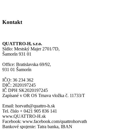
Kontakt
QUATTRO-H, s.r.o.
Sídlo: Mestský Majer 2701/7D,
Šamorín 931 01
Office: Bratislavska 69/92,
931 01 Šamorín
IČO: 36 234 362
DIČ: 2020197245
IČ DPH SK2020197245
Zapísané v OR OS Trnava vložka č. 11733/T
Email: horvath@quattro-h.sk
Tel. číslo + 0421 905 836 141
www.QUATTRO-H.sk
Facebook: www.facebook.com/quattrohorvath
Bankové spojenie: Tatra banka, IBAN