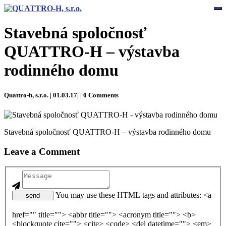
To
Stavebná spoločnosť
QUATTRO-H – výstavba
rodinného domu
Quattro-h, s.r.o. | 01.03.17| | 0 Comments
Stavebná spoločnosť QUATTRO-H – výstavba rodinného domu
Leave a Comment
You may use these HTML tags and attributes: <a
send
href="" title=""> <abbr title=""> <acronym title=""> <b>
<blockquote cite=""> <cite> <code> <del datetime=""> <em>