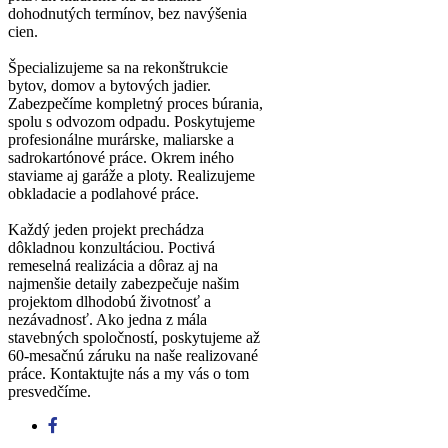
dohodnutých termínov, bez navýšenia
cien.
Špecializujeme sa na rekonštrukcie
bytov, domov a bytových jadier.
Zabezpečíme kompletný proces búrania,
spolu s odvozom odpadu. Poskytujeme
profesionálne murárske, maliarske a
sadrokartónové práce. Okrem iného
staviame aj garáže a ploty. Realizujeme
obkladacie a podlahové práce.
Každý jeden projekt prechádza
dôkladnou konzultáciou. Poctivá
remeselná realizácia a dôraz aj na
najmenšie detaily zabezpečuje našim
projektom dlhodobú životnosť a
nezávadnosť. Ako jedna z mála
stavebných spoločností, poskytujeme až
60-mesačnú záruku na naše realizované
práce. Kontaktujte nás a my vás o tom
presvedčíme.