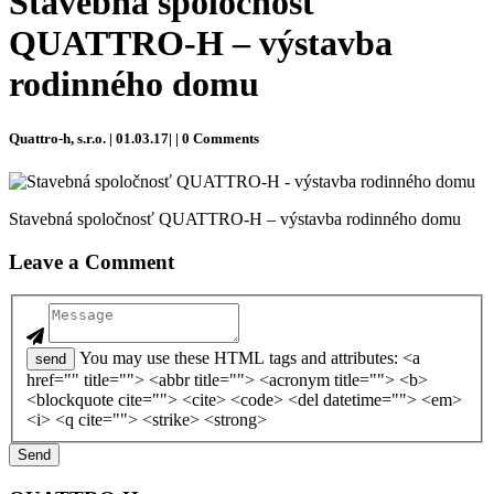
Stavebná spoločnosť
QUATTRO-H – výstavba
rodinného domu
Quattro-h, s.r.o. | 01.03.17| | 0 Comments
Stavebná spoločnosť QUATTRO-H – výstavba rodinného domu
Leave a Comment
You may use these HTML tags and attributes: <a
send
href="" title=""> <abbr title=""> <acronym title=""> <b>
<blockquote cite=""> <cite> <code> <del datetime=""> <em>
<i> <q cite=""> <strike> <strong>