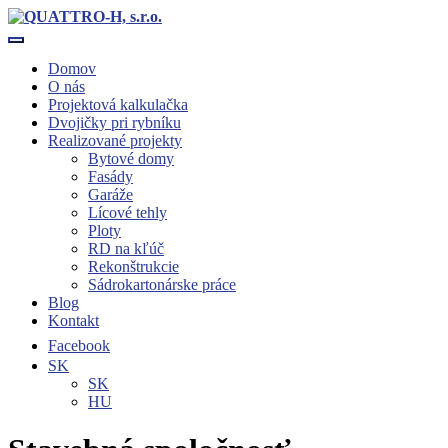
Toggle navigation
Domov
O nás
Projektová kalkulačka
Dvojičky pri rybníku
Realizované projekty
Bytové domy
Fasády
Garáže
Lícové tehly
Ploty
RD na kľúč
Rekonštrukcie
Sádrokartonárske práce
Blog
Kontakt
Facebook
SK
SK
HU