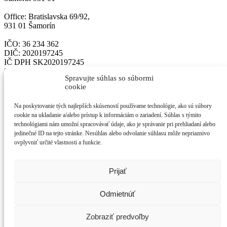
Office: Bratislavska 69/92,
931 01 Šamorín
IČO: 36 234 362
DIČ: 2020197245
IČ DPH SK2020197245
Zapísané v OR OS Trnava vložka č. 11733/T
Spravujte súhlas so súbormi
cookie
Email: horvath@quattro-h.sk
Tel. číslo + 0421 905 836 141
Na poskytovanie tých najlepších skúseností používame technológie, ako sú súbory
www.QUATTRO-H.sk
cookie na ukladanie a/alebo prístup k informáciám o zariadení. Súhlas s týmito
Facebook: www.facebook.com/quattrohorvath
technológiami nám umožní spracovávať údaje, ako je správanie pri prehliadaní alebo
Bankové spojenie: Tatra banka, IBAN
jedinečné ID na tejto stránke. Nesúhlas alebo odvolanie súhlasu môže nepriaznivo
SK8111000000002628210651
ovplyvniť určité vlastnosti a funkcie.
Domov
O nás
Projektová kalkulačka
Prijať
Realizované projekty
Blog
Odmietnúť
Kontakt
Ochrana osobných údajov
Zásady používania súborov cookie (EÚ)
Zobraziť predvoľby