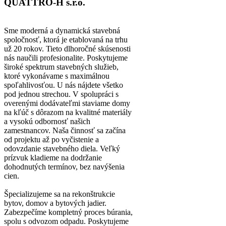
QUATTRO-H s.r.o.
Sme moderná a dynamická stavebná
spoločnosť, ktorá je etablovaná na trhu
už 20 rokov. Tieto dlhoročné skúsenosti
nás naučili profesionalite. Poskytujeme
široké spektrum stavebných služieb,
ktoré vykonávame s maximálnou
spoľahlivosťou. U nás nájdete všetko
pod jednou strechou. V spolupráci s
overenými dodávateľmi staviame domy
na kľúč s dôrazom na kvalitné materiály
a vysokú odbornosť našich
zamestnancov. Naša činnosť sa začína
od projektu až po vyčistenie a
odovzdanie stavebného diela. Veľký
prízvuk kladieme na dodržanie
dohodnutých termínov, bez navýšenia
cien.
Špecializujeme sa na rekonštrukcie
bytov, domov a bytových jadier.
Zabezpečíme kompletný proces búrania,
spolu s odvozom odpadu. Poskytujeme