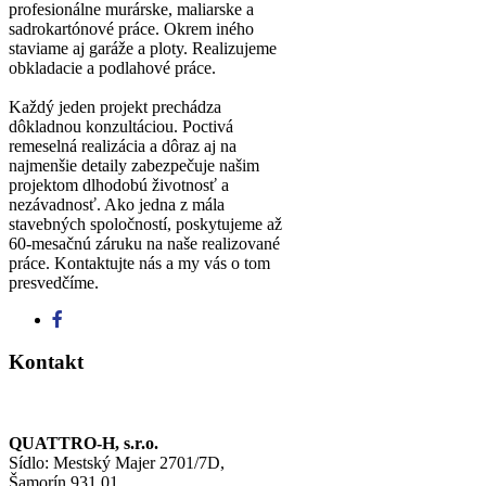
profesionálne murárske, maliarske a
sadrokartónové práce. Okrem iného
staviame aj garáže a ploty. Realizujeme
obkladacie a podlahové práce.
Každý jeden projekt prechádza
dôkladnou konzultáciou. Poctivá
remeselná realizácia a dôraz aj na
najmenšie detaily zabezpečuje našim
projektom dlhodobú životnosť a
nezávadnosť. Ako jedna z mála
stavebných spoločností, poskytujeme až
60-mesačnú záruku na naše realizované
práce. Kontaktujte nás a my vás o tom
presvedčíme.
Kontakt
QUATTRO-H, s.r.o.
Sídlo: Mestský Majer 2701/7D,
Šamorín 931 01