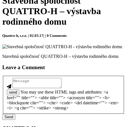
Stavebná spoločnosť
QUATTRO-H – výstavba
rodinného domu
Quattro-h, s.r.o. | 02.03.17| | 0 Comments
Stavebná spoločnosť QUATTRO-H – výstavba rodinného domu
Leave a Comment
You may use these HTML tags and attributes: <a
send
href="" title=""> <abbr title=""> <acronym title=""> <b>
<blockquote cite=""> <cite> <code> <del datetime=""> <em>
<i> <q cite=""> <strike> <strong>