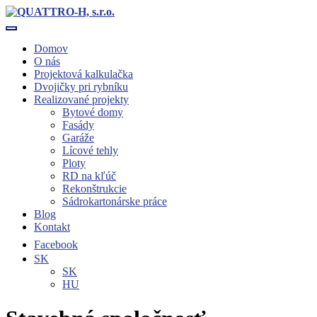
Toggle navigation
Domov
O nás
Projektová kalkulačka
Dvojičky pri rybníku
Realizované projekty
Bytové domy
Fasády
Garáže
Lícové tehly
Ploty
RD na kľúč
Rekonštrukcie
Sádrokartonárske práce
Blog
Kontakt
Facebook
SK
SK
HU