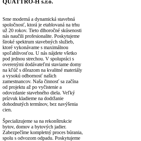
QUATTRO-H s.r.o.
Sme moderná a dynamická stavebná
spoločnosť, ktorá je etablovaná na trhu
už 20 rokov. Tieto dlhoročné skúsenosti
nás naučili profesionalite. Poskytujeme
široké spektrum stavebných služieb,
ktoré vykonávame s maximálnou
spoľahlivosťou. U nás nájdete všetko
pod jednou strechou. V spolupráci s
overenými dodávateľmi staviame domy
na kľúč s dôrazom na kvalitné materiály
a vysokú odbornosť našich
zamestnancov. Naša činnosť sa začína
od projektu až po vyčistenie a
odovzdanie stavebného diela. Veľký
prízvuk kladieme na dodržanie
dohodnutých termínov, bez navýšenia
cien.
Špecializujeme sa na rekonštrukcie
bytov, domov a bytových jadier.
Zabezpečíme kompletný proces búrania,
spolu s odvozom odpadu. Poskytujeme