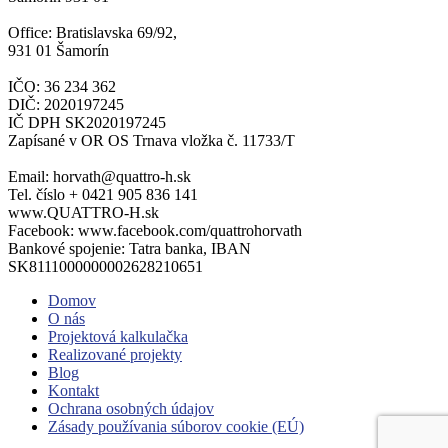
Office: Bratislavska 69/92,
931 01 Šamorín
IČO: 36 234 362
DIČ: 2020197245
IČ DPH SK2020197245
Zapísané v OR OS Trnava vložka č. 11733/T
Email: horvath@quattro-h.sk
Tel. číslo + 0421 905 836 141
www.QUATTRO-H.sk
Facebook: www.facebook.com/quattrohorvath
Bankové spojenie: Tatra banka, IBAN
SK8111000000002628210651
Domov
O nás
Projektová kalkulačka
Realizované projekty
Blog
Kontakt
Ochrana osobných údajov
Zásady používania súborov cookie (EÚ)