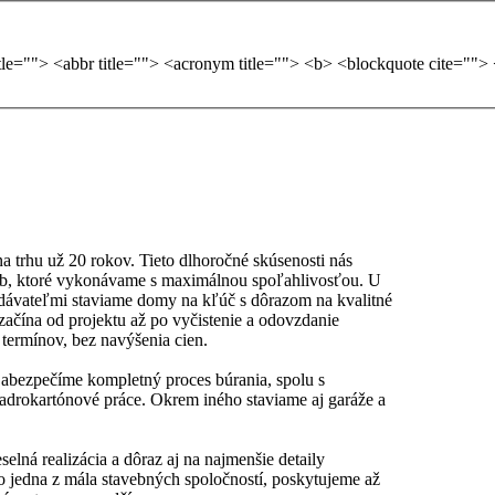
 trhu už 20 rokov. Tieto dlhoročné skúsenosti nás
žieb, ktoré vykonávame s maximálnou spoľahlivosťou. U
odávateľmi staviame domy na kľúč s dôrazom na kvalitné
ačína od projektu až po vyčistenie a odovzdanie
termínov, bez navýšenia cien.
Zabezpečíme kompletný proces búrania, spolu s
adrokartónové práce. Okrem iného staviame aj garáže a
lná realizácia a dôraz aj na najmenšie detaily
 jedna z mála stavebných spoločností, poskytujeme až