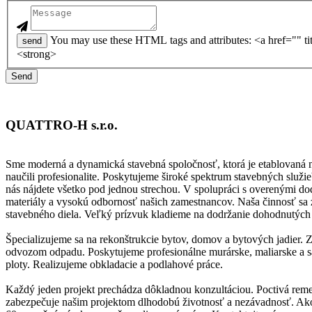
You may use these HTML tags and attributes: <a href="" title=""> <abbr title=""> <acronym title=""> <b> <blockquote cite=""> <cite> <code> <del datetime=""> <em> <i> <q cite=""> <strike>
send
<strong>
QUATTRO-H s.r.o.
Sme moderná a dynamická stavebná spoločnosť, ktorá je etablovaná na
naučili profesionalite. Poskytujeme široké spektrum stavebných slu
nás nájdete všetko pod jednou strechou. V spolupráci s overenými d
materiály a vysokú odbornosť našich zamestnancov. Naša činnosť sa z
stavebného diela. Veľký prízvuk kladieme na dodržanie dohodnutých 
Špecializujeme sa na rekonštrukcie bytov, domov a bytových jadier. 
odvozom odpadu. Poskytujeme profesionálne murárske, maliarske a s
ploty. Realizujeme obkladacie a podlahové práce.
Každý jeden projekt prechádza dôkladnou konzultáciou. Poctivá remese
zabezpečuje našim projektom dlhodobú životnosť a nezávadnosť. Ako