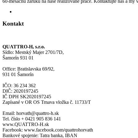
60-mesačnú záruku na naše realizované práce. Kontaktujte nás a my 
Kontakt
QUATTRO-H, s.r.o.
Sídlo: Mestský Majer 2701/7D,
Šamorín 931 01
Office: Bratislavska 69/92,
931 01 Šamorín
IČO: 36 234 362
DIČ: 2020197245
IČ DPH SK2020197245
Zapísané v OR OS Trnava vložka č. 11733/T
Email: horvath@quattro-h.sk
Tel. číslo + 0421 905 836 141
www.QUATTRO-H.sk
Facebook: www.facebook.com/quattrohorvath
Bankové spojenie: Tatra banka, IBAN