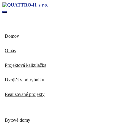
Toggle navigation
Domov
O nás
Projektová kalkulačka
Dvojičky pri rybníku
Realizované projekty
Bytové domy