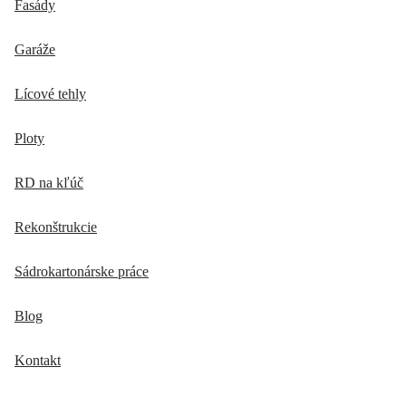
Fasády
Garáže
Lícové tehly
Ploty
RD na kľúč
Rekonštrukcie
Sádrokartonárske práce
Blog
Kontakt