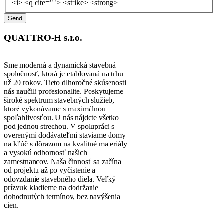
<i> <q cite=""> <strike> <strong>
QUATTRO-H s.r.o.
Sme moderná a dynamická stavebná
spoločnosť, ktorá je etablovaná na trhu
už 20 rokov. Tieto dlhoročné skúsenosti
nás naučili profesionalite. Poskytujeme
široké spektrum stavebných služieb,
ktoré vykonávame s maximálnou
spoľahlivosťou. U nás nájdete všetko
pod jednou strechou. V spolupráci s
overenými dodávateľmi staviame domy
na kľúč s dôrazom na kvalitné materiály
a vysokú odbornosť našich
zamestnancov. Naša činnosť sa začína
od projektu až po vyčistenie a
odovzdanie stavebného diela. Veľký
prízvuk kladieme na dodržanie
dohodnutých termínov, bez navýšenia
cien.