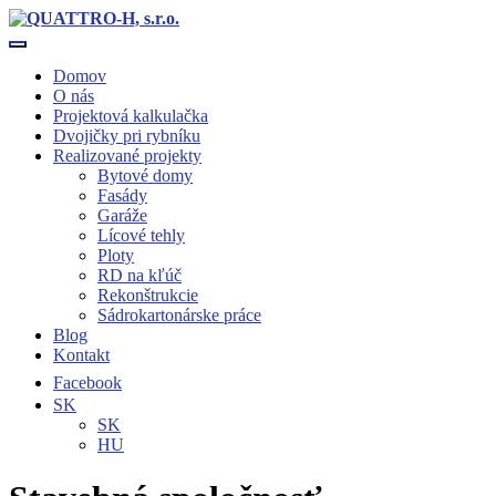
Toggle navigation
Domov
O nás
Projektová kalkulačka
Dvojičky pri rybníku
Realizované projekty
Bytové domy
Fasády
Garáže
Lícové tehly
Ploty
RD na kľúč
Rekonštrukcie
Sádrokartonárske práce
Blog
Kontakt
Facebook
SK
SK
HU