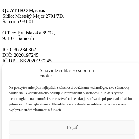
QUATTRO-H, s.r.o.
Sídlo: Mestský Majer 2701/7D,
Šamorín 931 01
Office: Bratislavska 69/92,
931 01 Šamorín
IČO: 36 234 362
DIČ: 2020197245
IČ DPH SK2020197245
Zapísané v OR OS Trnava vložka č. 11733/T
Spravujte súhlas so súbormi
cookie
Email: horvath@quattro-h.sk
Tel. číslo + 0421 905 836 141
Na poskytovanie tých najlepších skúseností používame technológie, ako sú súbory
www.QUATTRO-H.sk
cookie na ukladanie a/alebo prístup k informáciám o zariadení. Súhlas s týmito
Facebook: www.facebook.com/quattrohorvath
technológiami nám umožní spracovávať údaje, ako je správanie pri prehliadaní alebo
Bankové spojenie: Tatra banka, IBAN
jedinečné ID na tejto stránke. Nesúhlas alebo odvolanie súhlasu môže nepriaznivo
SK8111000000002628210651
ovplyvniť určité vlastnosti a funkcie.
Domov
O nás
Projektová kalkulačka
Prijať
Realizované projekty
Blog