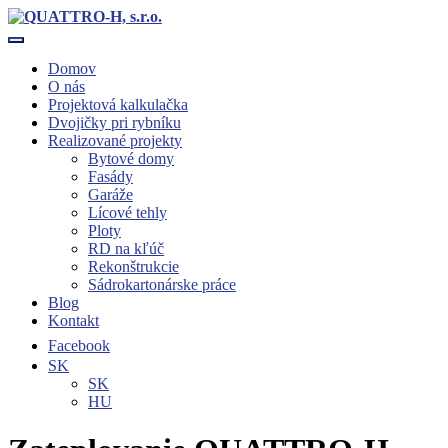
Toggle navigation
Domov
O nás
Projektová kalkulačka
Dvojičky pri rybníku
Realizované projekty
Bytové domy
Fasády
Garáže
Lícové tehly
Ploty
RD na kľúč
Rekonštrukcie
Sádrokartonárske práce
Blog
Kontakt
Facebook
SK
SK
HU