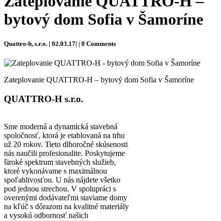
Zateplovanie QUATTRO-H –
bytový dom Sofia v Šamoríne
Quattro-h, s.r.o. | 02.03.17| | 0 Comments
Zateplovanie QUATTRO-H – bytový dom Sofia v Šamoríne
QUATTRO-H s.r.o.
Sme moderná a dynamická stavebná
spoločnosť, ktorá je etablovaná na trhu
už 20 rokov. Tieto dlhoročné skúsenosti
nás naučili profesionalite. Poskytujeme
široké spektrum stavebných služieb,
ktoré vykonávame s maximálnou
spoľahlivosťou. U nás nájdete všetko
pod jednou strechou. V spolupráci s
overenými dodávateľmi staviame domy
na kľúč s dôrazom na kvalitné materiály
a vysokú odbornosť našich