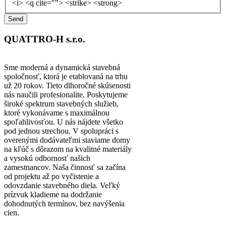
<i> <q cite=""> <strike> <strong>
QUATTRO-H s.r.o.
Sme moderná a dynamická stavebná
spoločnosť, ktorá je etablovaná na trhu
už 20 rokov. Tieto dlhoročné skúsenosti
nás naučili profesionalite. Poskytujeme
široké spektrum stavebných služieb,
ktoré vykonávame s maximálnou
spoľahlivosťou. U nás nájdete všetko
pod jednou strechou. V spolupráci s
overenými dodávateľmi staviame domy
na kľúč s dôrazom na kvalitné materiály
a vysokú odbornosť našich
zamestnancov. Naša činnosť sa začína
od projektu až po vyčistenie a
odovzdanie stavebného diela. Veľký
prízvuk kladieme na dodržanie
dohodnutých termínov, bez navýšenia
cien.