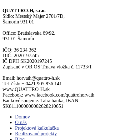
QUATTRO-H, s.r.o.
Sídlo: Mestský Majer 2701/7D,
Šamorín 931 01
Office: Bratislavska 69/92,
931 01 Šamorín
IČO: 36 234 362
DIČ: 2020197245
IČ DPH SK2020197245
Zapísané v OR OS Trnava vložka č. 11733/T
Email: horvath@quattro-h.sk
Tel. číslo + 0421 905 836 141
www.QUATTRO-H.sk
Facebook: www.facebook.com/quattrohorvath
Bankové spojenie: Tatra banka, IBAN
SK8111000000002628210651
Domov
O nás
Projektová kalkulačka
Realizované projekty
Blog