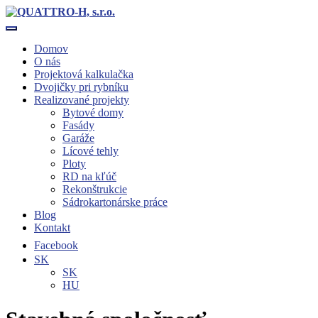
Toggle navigation
Domov
O nás
Projektová kalkulačka
Dvojičky pri rybníku
Realizované projekty
Bytové domy
Fasády
Garáže
Lícové tehly
Ploty
RD na kľúč
Rekonštrukcie
Sádrokartonárske práce
Blog
Kontakt
Facebook
SK
SK
HU