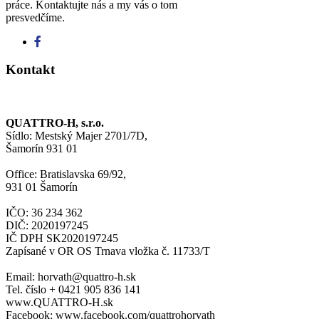
práce. Kontaktujte nás a my vás o tom
presvedčíme.
Kontakt
QUATTRO-H, s.r.o.
Sídlo: Mestský Majer 2701/7D,
Šamorín 931 01
Office: Bratislavska 69/92,
931 01 Šamorín
IČO: 36 234 362
DIČ: 2020197245
IČ DPH SK2020197245
Zapísané v OR OS Trnava vložka č. 11733/T
Email: horvath@quattro-h.sk
Tel. číslo + 0421 905 836 141
www.QUATTRO-H.sk
Facebook: www.facebook.com/quattrohorvath