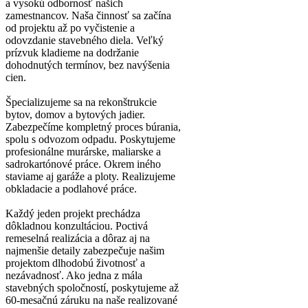
a vysokú odbornosť našich
zamestnancov. Naša činnosť sa začína
od projektu až po vyčistenie a
odovzdanie stavebného diela. Veľký
prízvuk kladieme na dodržanie
dohodnutých termínov, bez navýšenia
cien.
Špecializujeme sa na rekonštrukcie
bytov, domov a bytových jadier.
Zabezpečíme kompletný proces búrania,
spolu s odvozom odpadu. Poskytujeme
profesionálne murárske, maliarske a
sadrokartónové práce. Okrem iného
staviame aj garáže a ploty. Realizujeme
obkladacie a podlahové práce.
Každý jeden projekt prechádza
dôkladnou konzultáciou. Poctivá
remeselná realizácia a dôraz aj na
najmenšie detaily zabezpečuje našim
projektom dlhodobú životnosť a
nezávadnosť. Ako jedna z mála
stavebných spoločností, poskytujeme až
60-mesačnú záruku na naše realizované