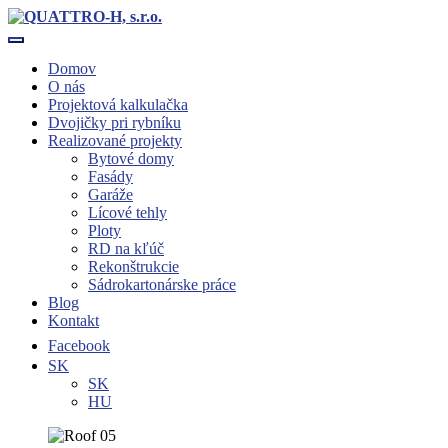
Toggle navigation
Domov
O nás
Projektová kalkulačka
Dvojičky pri rybníku
Realizované projekty
Bytové domy
Fasády
Garáže
Lícové tehly
Ploty
RD na kľúč
Rekonštrukcie
Sádrokartonárske práce
Blog
Kontakt
Facebook
SK
SK
HU