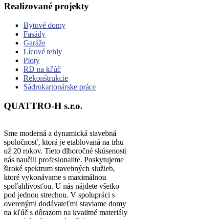
Realizované projekty
Bytové domy
Fasády
Garáže
Lícové tehly
Ploty
RD na kľúč
Rekonštrukcie
Sádrokartonárske práce
QUATTRO-H s.r.o.
Sme moderná a dynamická stavebná
spoločnosť, ktorá je etablovaná na trhu
už 20 rokov. Tieto dlhoročné skúsenosti
nás naučili profesionalite. Poskytujeme
široké spektrum stavebných služieb,
ktoré vykonávame s maximálnou
spoľahlivosťou. U nás nájdete všetko
pod jednou strechou. V spolupráci s
overenými dodávateľmi staviame domy
na kľúč s dôrazom na kvalitné materiály