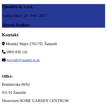
Quattro-h, s.r.o.
Author Since: 20 / Feb / 2017
About Author
Kontakt
Mestský Majer 2701/7D, Šamorín
0905 836 141
horvath@quattro-h.sk
Office:
Bratislavska 69/92
931 01 Šamorín
Showroom HOME GARDEN CENTRUM