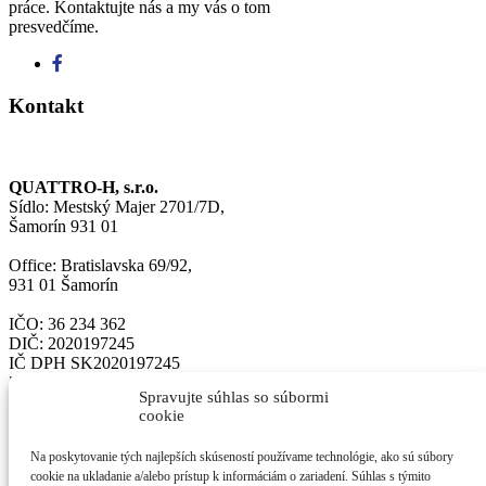
práce. Kontaktujte nás a my vás o tom
presvedčíme.
Kontakt
QUATTRO-H, s.r.o.
Sídlo: Mestský Majer 2701/7D,
Šamorín 931 01
Office: Bratislavska 69/92,
931 01 Šamorín
IČO: 36 234 362
DIČ: 2020197245
IČ DPH SK2020197245
Zapísané v OR OS Trnava vložka č. 11733/T
Spravujte súhlas so súbormi
cookie
Email: horvath@quattro-h.sk
Tel. číslo + 0421 905 836 141
Na poskytovanie tých najlepších skúseností používame technológie, ako sú súbory
www.QUATTRO-H.sk
cookie na ukladanie a/alebo prístup k informáciám o zariadení. Súhlas s týmito
Facebook: www.facebook.com/quattrohorvath