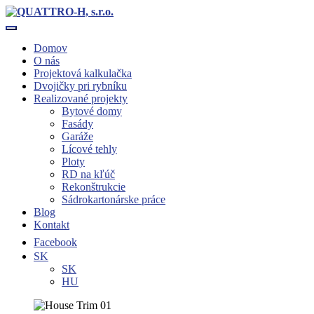
Toggle navigation
Domov
O nás
Projektová kalkulačka
Dvojičky pri rybníku
Realizované projekty
Bytové domy
Fasády
Garáže
Lícové tehly
Ploty
RD na kľúč
Rekonštrukcie
Sádrokartonárske práce
Blog
Kontakt
Facebook
SK
SK
HU