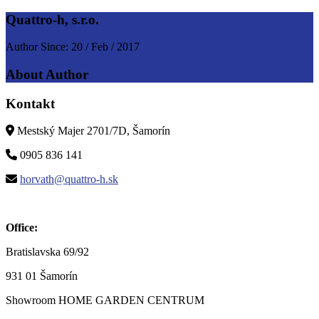
Quattro-h, s.r.o.
Author Since: 20 / Feb / 2017
About Author
Kontakt
Mestský Majer 2701/7D, Šamorín
0905 836 141
horvath@quattro-h.sk
Office:
Bratislavska 69/92
931 01 Šamorín
Showroom HOME GARDEN CENTRUM