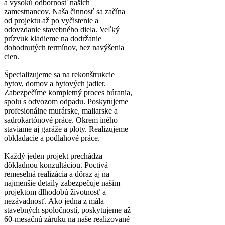
a vysokú odbornosť našich
zamestnancov. Naša činnosť sa začína
od projektu až po vyčistenie a
odovzdanie stavebného diela. Veľký
prízvuk kladieme na dodržanie
dohodnutých termínov, bez navýšenia
cien.
Špecializujeme sa na rekonštrukcie
bytov, domov a bytových jadier.
Zabezpečíme kompletný proces búrania,
spolu s odvozom odpadu. Poskytujeme
profesionálne murárske, maliarske a
sadrokartónové práce. Okrem iného
staviame aj garáže a ploty. Realizujeme
obkladacie a podlahové práce.
Každý jeden projekt prechádza
dôkladnou konzultáciou. Poctivá
remeselná realizácia a dôraz aj na
najmenšie detaily zabezpečuje našim
projektom dlhodobú životnosť a
nezávadnosť. Ako jedna z mála
stavebných spoločností, poskytujeme až
60-mesačnú záruku na naše realizované