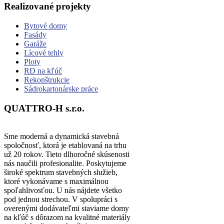
Realizované projekty
Bytové domy
Fasády
Garáže
Lícové tehly
Ploty
RD na kľúč
Rekonštrukcie
Sádrokartonárske práce
QUATTRO-H s.r.o.
Sme moderná a dynamická stavebná
spoločnosť, ktorá je etablovaná na trhu
už 20 rokov. Tieto dlhoročné skúsenosti
nás naučili profesionalite. Poskytujeme
široké spektrum stavebných služieb,
ktoré vykonávame s maximálnou
spoľahlivosťou. U nás nájdete všetko
pod jednou strechou. V spolupráci s
overenými dodávateľmi staviame domy
na kľúč s dôrazom na kvalitné materiály