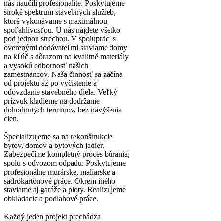
nás naučili profesionalite. Poskytujeme
široké spektrum stavebných služieb,
ktoré vykonávame s maximálnou
spoľahlivosťou. U nás nájdete všetko
pod jednou strechou. V spolupráci s
overenými dodávateľmi staviame domy
na kľúč s dôrazom na kvalitné materiály
a vysokú odbornosť našich
zamestnancov. Naša činnosť sa začína
od projektu až po vyčistenie a
odovzdanie stavebného diela. Veľký
prízvuk kladieme na dodržanie
dohodnutých termínov, bez navýšenia
cien.
Špecializujeme sa na rekonštrukcie
bytov, domov a bytových jadier.
Zabezpečíme kompletný proces búrania,
spolu s odvozom odpadu. Poskytujeme
profesionálne murárske, maliarske a
sadrokartónové práce. Okrem iného
staviame aj garáže a ploty. Realizujeme
obkladacie a podlahové práce.
Každý jeden projekt prechádza