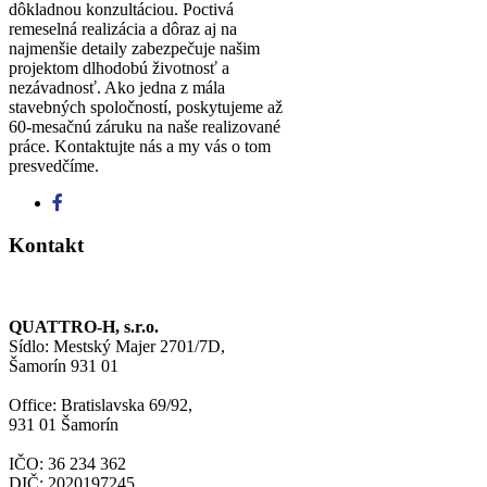
dôkladnou konzultáciou. Poctivá
remeselná realizácia a dôraz aj na
najmenšie detaily zabezpečuje našim
projektom dlhodobú životnosť a
nezávadnosť. Ako jedna z mála
stavebných spoločností, poskytujeme až
60-mesačnú záruku na naše realizované
práce. Kontaktujte nás a my vás o tom
presvedčíme.
Kontakt
QUATTRO-H, s.r.o.
Sídlo: Mestský Majer 2701/7D,
Šamorín 931 01
Office: Bratislavska 69/92,
931 01 Šamorín
IČO: 36 234 362
DIČ: 2020197245