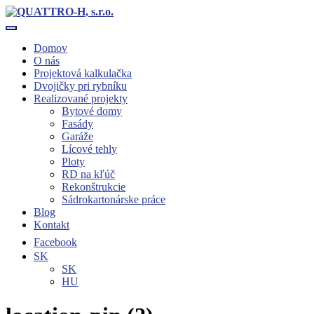
Toggle navigation
Domov
O nás
Projektová kalkulačka
Dvojičky pri rybníku
Realizované projekty
Bytové domy
Fasády
Garáže
Lícové tehly
Ploty
RD na kľúč
Rekonštrukcie
Sádrokartonárske práce
Blog
Kontakt
Facebook
SK
SK
HU