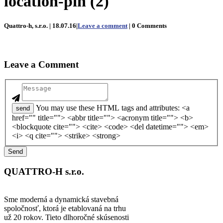
location-pin (2)
Quattro-h, s.r.o. | 18.07.16|
Leave a comment
| 0 Comments
Leave a Comment
You may use these HTML tags and attributes: <a
send
href="" title=""> <abbr title=""> <acronym title=""> <b>
<blockquote cite=""> <cite> <code> <del datetime=""> <em>
<i> <q cite=""> <strike> <strong>
QUATTRO-H s.r.o.
Sme moderná a dynamická stavebná
spoločnosť, ktorá je etablovaná na trhu
už 20 rokov. Tieto dlhoročné skúsenosti