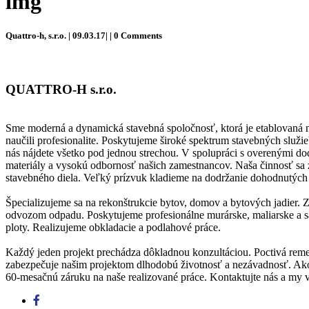
img
Quattro-h, s.r.o. | 09.03.17| | 0 Comments
QUATTRO-H s.r.o.
Sme moderná a dynamická stavebná spoločnosť, ktorá je etablovaná na
naučili profesionalite. Poskytujeme široké spektrum stavebných slu
nás nájdete všetko pod jednou strechou. V spolupráci s overenými d
materiály a vysokú odbornosť našich zamestnancov. Naša činnosť sa z
stavebného diela. Veľký prízvuk kladieme na dodržanie dohodnutých 
Špecializujeme sa na rekonštrukcie bytov, domov a bytových jadier. 
odvozom odpadu. Poskytujeme profesionálne murárske, maliarske a s
ploty. Realizujeme obkladacie a podlahové práce.
Každý jeden projekt prechádza dôkladnou konzultáciou. Poctivá remese
zabezpečuje našim projektom dlhodobú životnosť a nezávadnosť. Ako
60-mesačnú záruku na naše realizované práce. Kontaktujte nás a my 