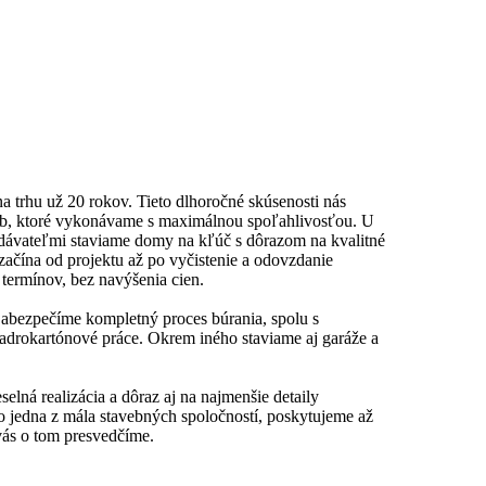
 trhu už 20 rokov. Tieto dlhoročné skúsenosti nás
žieb, ktoré vykonávame s maximálnou spoľahlivosťou. U
odávateľmi staviame domy na kľúč s dôrazom na kvalitné
ačína od projektu až po vyčistenie a odovzdanie
termínov, bez navýšenia cien.
Zabezpečíme kompletný proces búrania, spolu s
adrokartónové práce. Okrem iného staviame aj garáže a
lná realizácia a dôraz aj na najmenšie detaily
 jedna z mála stavebných spoločností, poskytujeme až
vás o tom presvedčíme.