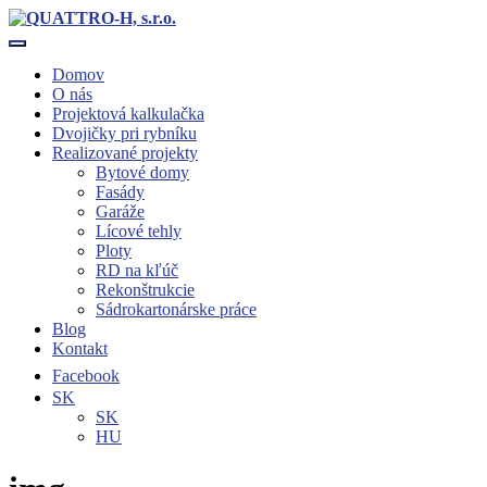
Toggle navigation
Domov
O nás
Projektová kalkulačka
Dvojičky pri rybníku
Realizované projekty
Bytové domy
Fasády
Garáže
Lícové tehly
Ploty
RD na kľúč
Rekonštrukcie
Sádrokartonárske práce
Blog
Kontakt
Facebook
SK
SK
HU