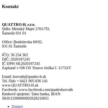
Kontakt
QUATTRO-H, s.r.o.
Sídlo: Mestský Majer 2701/7D,
Šamorín 931 01
Office: Bratislavska 69/92,
931 01 Šamorín
IČO: 36 234 362
DIČ: 2020197245
IČ DPH SK2020197245
Zapísané v OR OS Trnava vložka č. 11733/T
Email: horvath@quattro-h.sk
Tel. číslo + 0421 905 836 141
www.QUATTRO-H.sk
Facebook: www.facebook.com/quattrohorvath
Bankové spojenie: Tatra banka, IBAN
SK8111000000002628210651
Domov